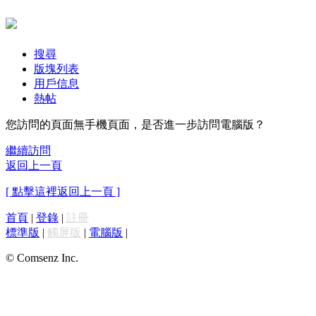
搜尋
版塊列表
用戶信息
熱帖
您訪問的頁面無手機頁面，是否進一步訪問電腦版？
繼續訪問
返回上一頁
[ 點擊這裡返回上一頁 ]
首頁
|
登錄
|
註冊
標準版
|
觸屏版
|
電腦版
|
© Comsenz Inc.