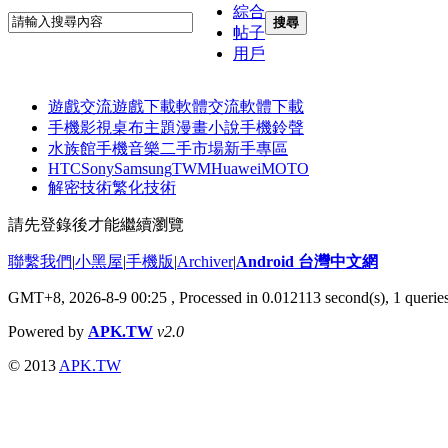
綜合
搜尋
帖子
用戶
遊戲交流
遊戲下載
軟體交流
軟體下載
手機影視
桌布主題
漫畫小說
手機鈴聲
水族館
手機音樂
二手市場
新手專區
HTC
Sony
Samsung
TWM
Huawei
MOTO
解密技術
繁化技術
請先登錄後才能繼續瀏覽
聯繫我們
|
小黑屋
|
手機版
|
Archiver
|
Android 台灣中文網
GMT+8, 2026-8-9 00:25
, Processed in 0.012113 second(s), 1 quer
Powered by
APK.TW
v2.0
© 2013
APK.TW