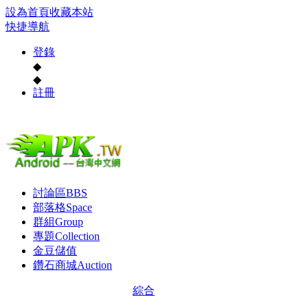
設為首頁
收藏本站
快捷導航
登錄
◆
◆
註冊
討論區
BBS
部落格
Space
群組
Group
專題
Collection
金豆儲值
鑽石商城
Auction
綜合