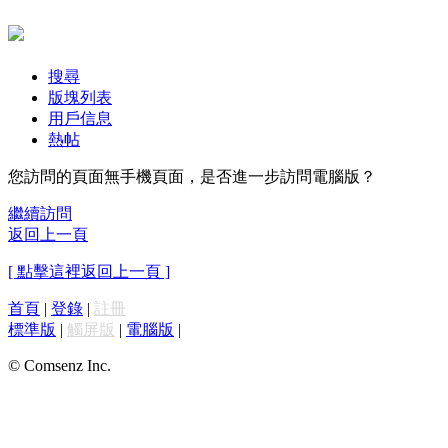
搜尋
版塊列表
用戶信息
熱帖
您訪問的頁面無手機頁面，是否進一步訪問電腦版？
繼續訪問
返回上一頁
[ 點擊這裡返回上一頁 ]
首頁
|
登錄
|
註冊
標準版
|
觸屏版
|
電腦版
|
© Comsenz Inc.