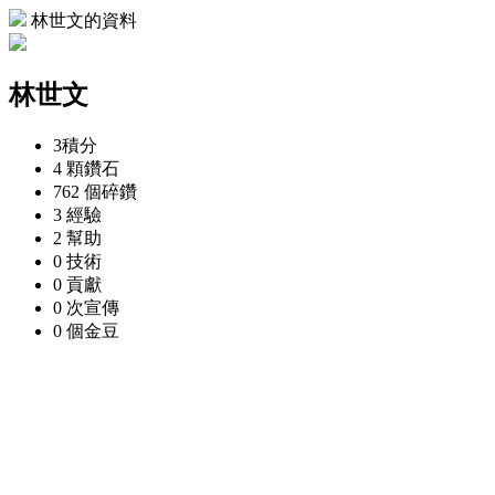
林世文的資料
林世文
3
積分
4 顆
鑽石
762 個
碎鑽
3
經驗
2
幫助
0
技術
0
貢獻
0 次
宣傳
0 個
金豆