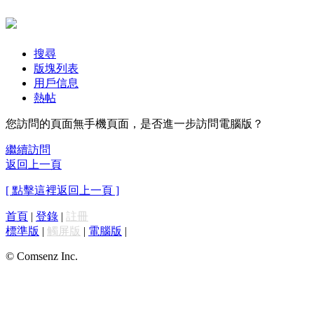
搜尋
版塊列表
用戶信息
熱帖
您訪問的頁面無手機頁面，是否進一步訪問電腦版？
繼續訪問
返回上一頁
[ 點擊這裡返回上一頁 ]
首頁
|
登錄
|
註冊
標準版
|
觸屏版
|
電腦版
|
© Comsenz Inc.