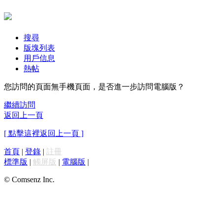
搜尋
版塊列表
用戶信息
熱帖
您訪問的頁面無手機頁面，是否進一步訪問電腦版？
繼續訪問
返回上一頁
[ 點擊這裡返回上一頁 ]
首頁
|
登錄
|
註冊
標準版
|
觸屏版
|
電腦版
|
© Comsenz Inc.