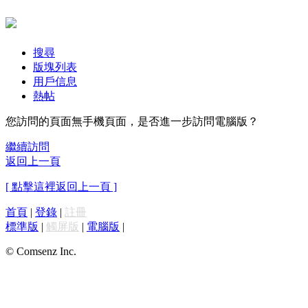
搜尋
版塊列表
用戶信息
熱帖
您訪問的頁面無手機頁面，是否進一步訪問電腦版？
繼續訪問
返回上一頁
[ 點擊這裡返回上一頁 ]
首頁
|
登錄
|
註冊
標準版
|
觸屏版
|
電腦版
|
© Comsenz Inc.