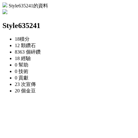
Style635241的資料
Style635241
18
積分
12 顆
鑽石
8363 個
碎鑽
18
經驗
0
幫助
0
技術
0
貢獻
23 次
宣傳
20 個
金豆