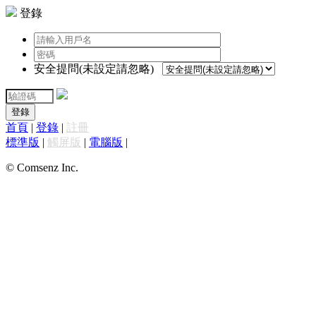
登錄
安全提問(未設定請忽略)
登錄
首頁
|
登錄
|
註冊
標準版
|
觸屏版
|
電腦版
|
© Comsenz Inc.