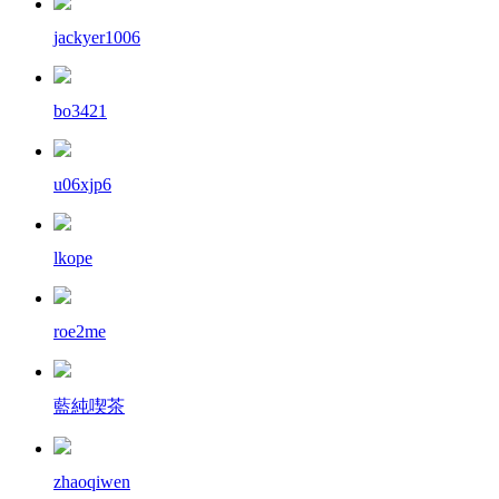
jackyer1006
bo3421
u06xjp6
lkope
roe2me
藍純喫茶
zhaoqiwen