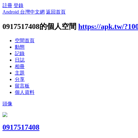
註冊
登錄
Android 台灣中文網
返回首頁
0917517408的個人空間
https://apk.tw/?10
空間首頁
動態
記錄
日誌
相冊
主題
分享
留言板
個人資料
頭像
0917517408