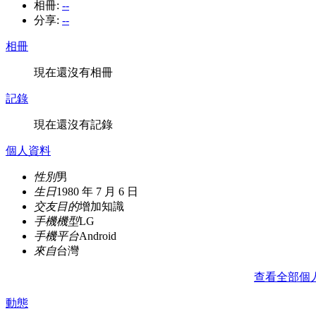
相冊:
--
分享:
--
相冊
現在還沒有相冊
記錄
現在還沒有記錄
個人資料
性別
男
生日
1980 年 7 月 6 日
交友目的
增加知識
手機機型
LG
手機平台
Android
來自
台灣
查看全部個
動態