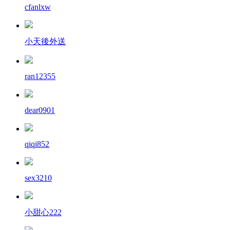
cfanlxw
小天後外送
ran12355
dear0901
qiqi852
sex3210
小甜心222