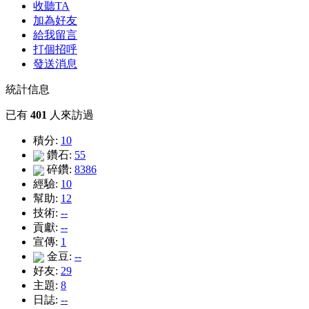
收聽TA
加為好友
給我留言
打個招呼
發送消息
統計信息
已有
401
人來訪過
積分:
10
鑽石:
55
碎鑽:
8386
經驗:
10
幫助:
12
技術:
--
貢獻:
--
宣傳:
1
金豆:
--
好友:
29
主題:
8
日誌:
--