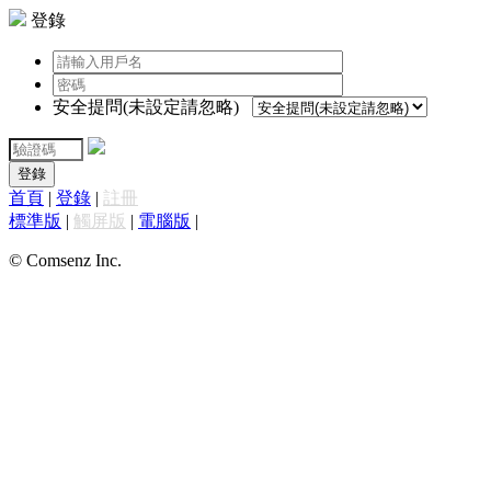
登錄
安全提問(未設定請忽略)
登錄
首頁
|
登錄
|
註冊
標準版
|
觸屏版
|
電腦版
|
© Comsenz Inc.