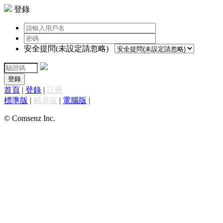
登錄
安全提問(未設定請忽略)
登錄
首頁
|
登錄
|
註冊
標準版
|
觸屏版
|
電腦版
|
© Comsenz Inc.