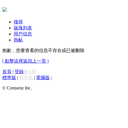
搜尋
版塊列表
用戶信息
熱帖
抱歉，您要查看的信息不存在或已被刪除
[ 點擊這裡返回上一頁 ]
首頁
|
登錄
|
註冊
標準版
|
觸屏版
|
電腦版
|
© Comsenz Inc.