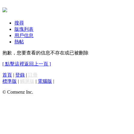
搜尋
版塊列表
用戶信息
熱帖
抱歉，您要查看的信息不存在或已被刪除
[ 點擊這裡返回上一頁 ]
首頁
|
登錄
|
註冊
標準版
|
觸屏版
|
電腦版
|
© Comsenz Inc.