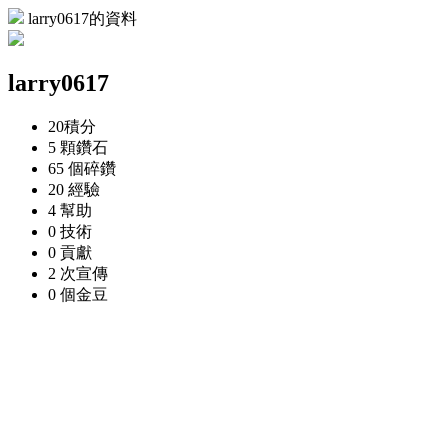
larry0617的資料
larry0617
20
積分
5 顆
鑽石
65 個
碎鑽
20
經驗
4
幫助
0
技術
0
貢獻
2 次
宣傳
0 個
金豆