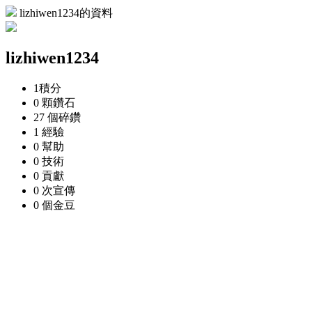
lizhiwen1234的資料
lizhiwen1234
1
積分
0 顆
鑽石
27 個
碎鑽
1
經驗
0
幫助
0
技術
0
貢獻
0 次
宣傳
0 個
金豆