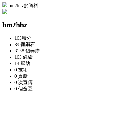
bm2hhz的資料
bm2hhz
163
積分
39 顆
鑽石
3138 個
碎鑽
163
經驗
13
幫助
0
技術
0
貢獻
0 次
宣傳
0 個
金豆