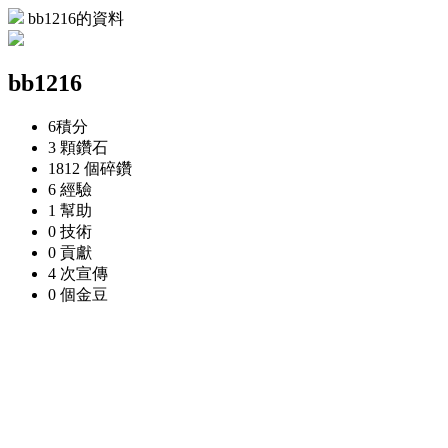
bb1216的資料
bb1216
6
積分
3 顆
鑽石
1812 個
碎鑽
6
經驗
1
幫助
0
技術
0
貢獻
4 次
宣傳
0 個
金豆