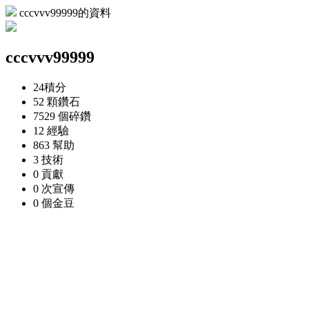
cccvvv99999的資料
cccvvv99999
24
積分
52 顆
鑽石
7529 個
碎鑽
12
經驗
863
幫助
3
技術
0
貢獻
0 次
宣傳
0 個
金豆