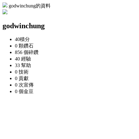
godwinchung的資料
godwinchung
40
積分
0 顆
鑽石
856 個
碎鑽
40
經驗
33
幫助
0
技術
0
貢獻
0 次
宣傳
0 個
金豆