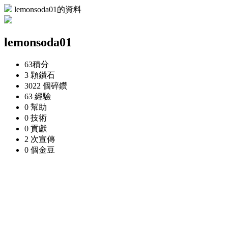
lemonsoda01的資料
lemonsoda01
63
積分
3 顆
鑽石
3022 個
碎鑽
63
經驗
0
幫助
0
技術
0
貢獻
2 次
宣傳
0 個
金豆