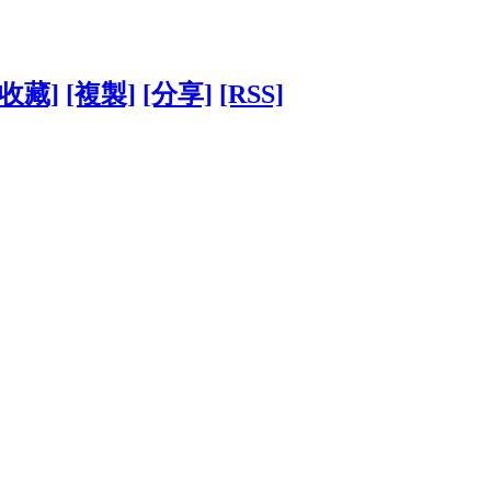
[收藏]
[複製]
[分享]
[RSS]