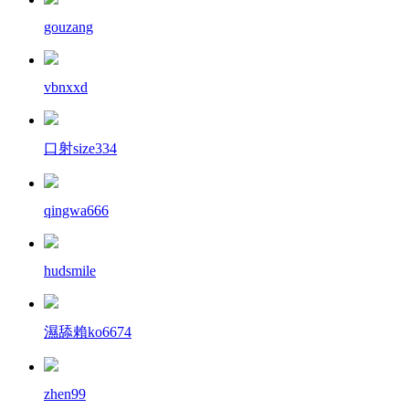
gouzang
vbnxxd
口射size334
qingwa666
hudsmile
濕舔賴ko6674
zhen99