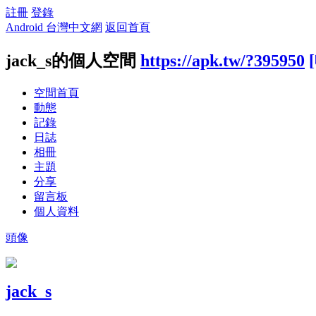
註冊
登錄
Android 台灣中文網
返回首頁
jack_s的個人空間
https://apk.tw/?395950
空間首頁
動態
記錄
日誌
相冊
主題
分享
留言板
個人資料
頭像
jack_s