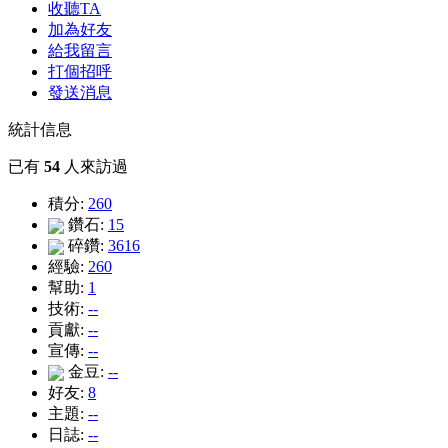
收聽TA
加為好友
給我留言
打個招呼
發送消息
統計信息
已有
54
人來訪過
積分:
260
鑽石:
15
碎鑽:
3616
經驗:
260
幫助:
1
技術:
--
貢獻:
--
宣傳:
--
金豆:
--
好友:
8
主題:
--
日誌:
--