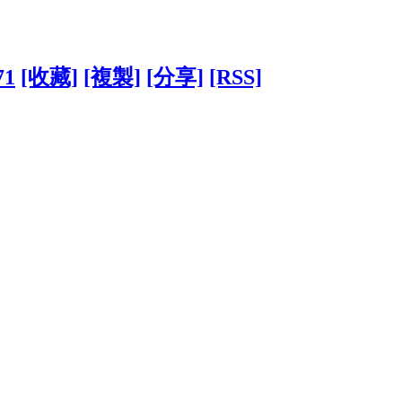
71
[收藏]
[複製]
[分享]
[RSS]