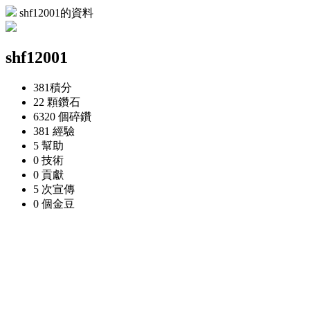
shf12001的資料
shf12001
381
積分
22 顆
鑽石
6320 個
碎鑽
381
經驗
5
幫助
0
技術
0
貢獻
5 次
宣傳
0 個
金豆