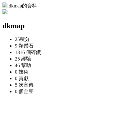
dkmap的資料
dkmap
25
積分
9 顆
鑽石
1816 個
碎鑽
25
經驗
46
幫助
0
技術
0
貢獻
5 次
宣傳
0 個
金豆