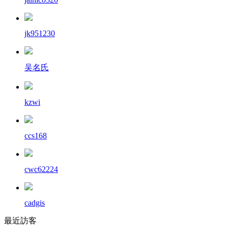
jk951230
吴名氏
kzwi
ccs168
cwc62224
cadgis
最近訪客