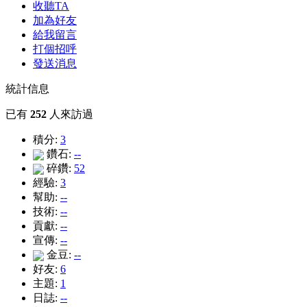
收聽TA
加為好友
給我留言
打個招呼
發送消息
統計信息
已有
252
人來訪過
積分:
3
鑽石:
--
碎鑽:
52
經驗:
3
幫助:
--
技術:
--
貢獻:
--
宣傳:
--
金豆:
--
好友:
6
主題:
1
日誌:
--