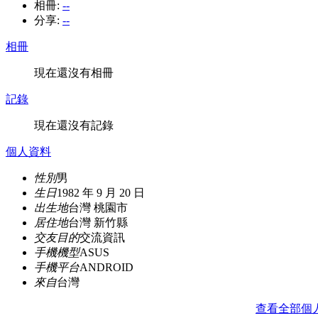
相冊:
--
分享:
--
相冊
現在還沒有相冊
記錄
現在還沒有記錄
個人資料
性別
男
生日
1982 年 9 月 20 日
出生地
台灣 桃園市
居住地
台灣 新竹縣
交友目的
交流資訊
手機機型
ASUS
手機平台
ANDROID
來自
台灣
查看全部個