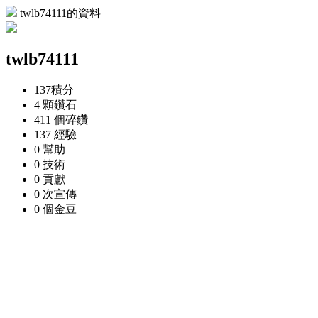
twlb74111的資料
twlb74111
137
積分
4 顆
鑽石
411 個
碎鑽
137
經驗
0
幫助
0
技術
0
貢獻
0 次
宣傳
0 個
金豆