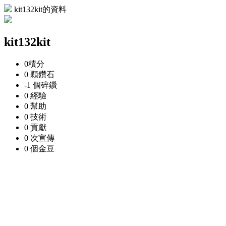
kit132kit的資料
kit132kit
0
積分
0 顆
鑽石
-1 個
碎鑽
0
經驗
0
幫助
0
技術
0
貢獻
0 次
宣傳
0 個
金豆