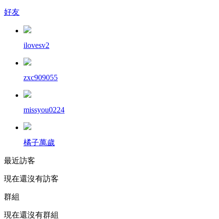
好友
ilovesv2
zxc909055
missyou0224
橘子萬歲
最近訪客
現在還沒有訪客
群組
現在還沒有群組