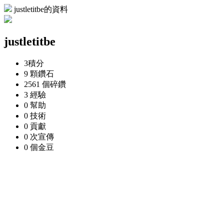
justletitbe的資料
justletitbe
3
積分
9 顆
鑽石
2561 個
碎鑽
3
經驗
0
幫助
0
技術
0
貢獻
0 次
宣傳
0 個
金豆