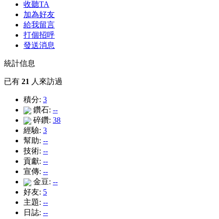
收聽TA
加為好友
給我留言
打個招呼
發送消息
統計信息
已有
21
人來訪過
積分:
3
鑽石:
--
碎鑽:
38
經驗:
3
幫助:
--
技術:
--
貢獻:
--
宣傳:
--
金豆:
--
好友:
5
主題:
--
日誌:
--