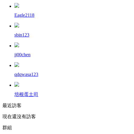
Eagle2118
sbin123
jj00chen
qdqwasa123
培根蛋土司
最近訪客
現在還沒有訪客
群組