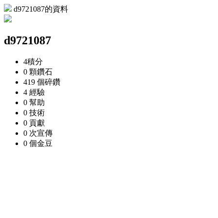
d9721087的資料
d9721087
4
積分
0 顆
鑽石
419 個
碎鑽
4
經驗
0
幫助
0
技術
0
貢獻
0 次
宣傳
0 個
金豆