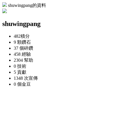
shuwingpang的資料
shuwingpang
482
積分
9 顆
鑽石
37 個
碎鑽
458
經驗
2304
幫助
0
技術
5
貢獻
1348 次
宣傳
0 個
金豆