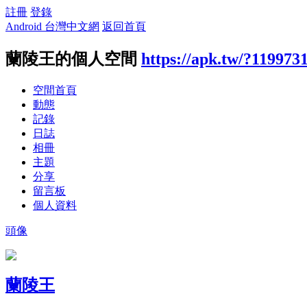
註冊
登錄
Android 台灣中文網
返回首頁
蘭陵王的個人空間
https://apk.tw/?119973
空間首頁
動態
記錄
日誌
相冊
主題
分享
留言板
個人資料
頭像
蘭陵王