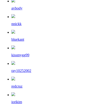
avbody
nnickk
bluekant
kissmygg99
ray10252002
redcruz
iorikim