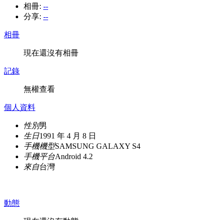
相冊:
--
分享:
--
相冊
現在還沒有相冊
記錄
無權查看
個人資料
性別
男
生日
1991 年 4 月 8 日
手機機型
SAMSUNG GALAXY S4
手機平台
Android 4.2
來自
台灣
動態