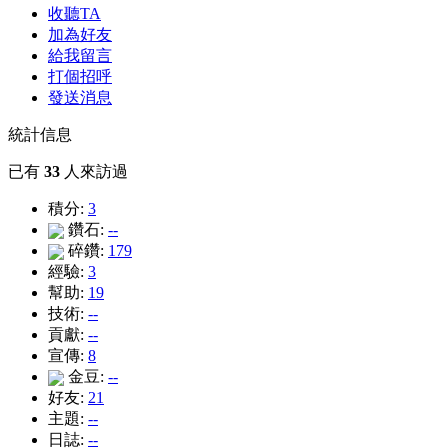
收聽TA
加為好友
給我留言
打個招呼
發送消息
統計信息
已有
33
人來訪過
積分:
3
鑽石:
--
碎鑽:
179
經驗:
3
幫助:
19
技術:
--
貢獻:
--
宣傳:
8
金豆:
--
好友:
21
主題:
--
日誌:
--