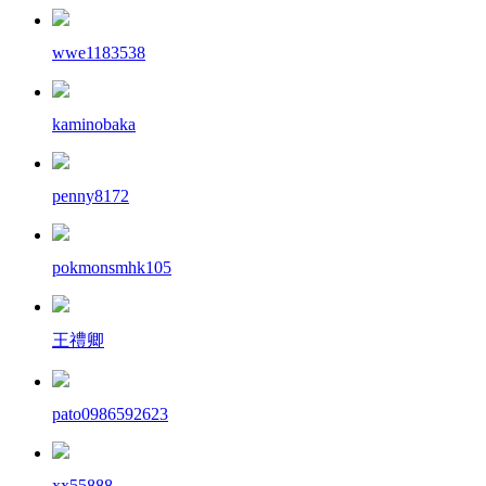
wwe1183538
kaminobaka
penny8172
pokmonsmhk105
王禮卿
pato0986592623
xx55888