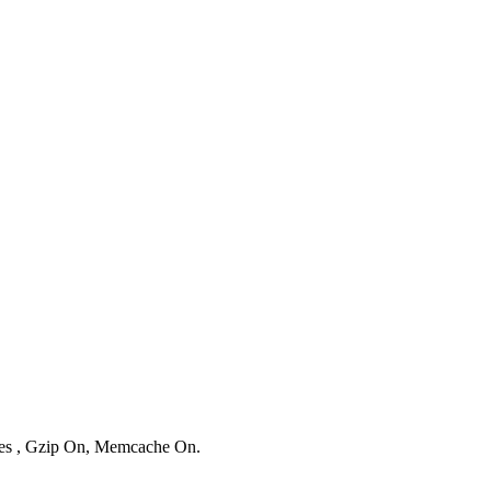
ries , Gzip On, Memcache On.