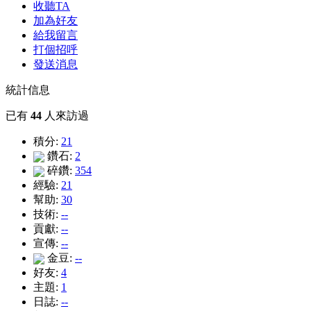
收聽TA
加為好友
給我留言
打個招呼
發送消息
統計信息
已有
44
人來訪過
積分:
21
鑽石:
2
碎鑽:
354
經驗:
21
幫助:
30
技術:
--
貢獻:
--
宣傳:
--
金豆:
--
好友:
4
主題:
1
日誌:
--