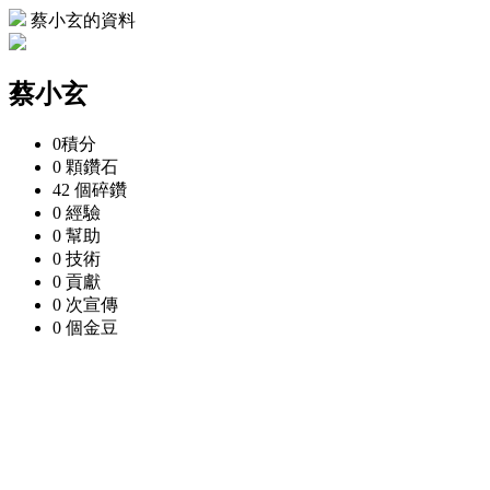
蔡小玄的資料
蔡小玄
0
積分
0 顆
鑽石
42 個
碎鑽
0
經驗
0
幫助
0
技術
0
貢獻
0 次
宣傳
0 個
金豆