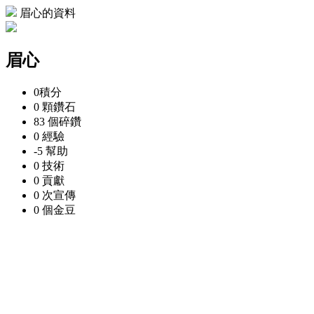
眉心的資料
眉心
0
積分
0 顆
鑽石
83 個
碎鑽
0
經驗
-5
幫助
0
技術
0
貢獻
0 次
宣傳
0 個
金豆