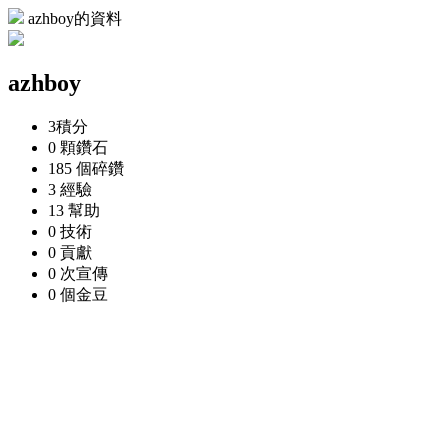
azhboy的資料
azhboy
3
積分
0 顆
鑽石
185 個
碎鑽
3
經驗
13
幫助
0
技術
0
貢獻
0 次
宣傳
0 個
金豆