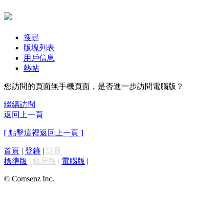
搜尋
版塊列表
用戶信息
熱帖
您訪問的頁面無手機頁面，是否進一步訪問電腦版？
繼續訪問
返回上一頁
[ 點擊這裡返回上一頁 ]
首頁
|
登錄
|
註冊
標準版
|
觸屏版
|
電腦版
|
© Comsenz Inc.