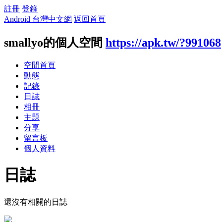
註冊
登錄
Android 台灣中文網
返回首頁
smallyo的個人空間
https://apk.tw/?991068
空間首頁
動態
記錄
日誌
相冊
主題
分享
留言板
個人資料
日誌
還沒有相關的日誌