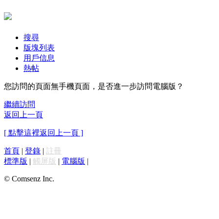
搜尋
版塊列表
用戶信息
熱帖
您訪問的頁面無手機頁面，是否進一步訪問電腦版？
繼續訪問
返回上一頁
[ 點擊這裡返回上一頁 ]
首頁
|
登錄
|
註冊
標準版
|
觸屏版
|
電腦版
|
© Comsenz Inc.