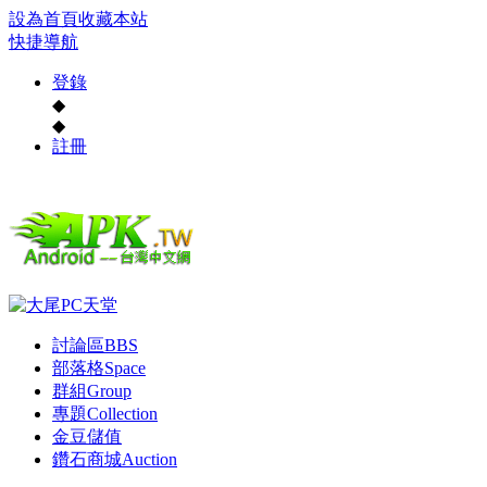
設為首頁
收藏本站
快捷導航
登錄
◆
◆
註冊
討論區
BBS
部落格
Space
群組
Group
專題
Collection
金豆儲值
鑽石商城
Auction