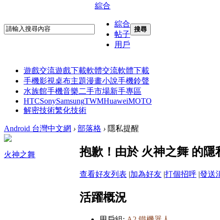
綜合
綜合
搜尋
帖子
用戶
遊戲交流
遊戲下載
軟體交流
軟體下載
手機影視
桌布主題
漫畫小說
手機鈴聲
水族館
手機音樂
二手市場
新手專區
HTC
Sony
Samsung
TWM
Huawei
MOTO
解密技術
繁化技術
Android 台灣中文網
›
部落格
›
隱私提醒
抱歉！由於 火神之舞 的
火神之舞
查看好友列表
|
加為好友
|
打個招呼
|
發送
活躍概況
用戶組:
A2 鐵機器人