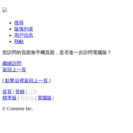
搜尋
版塊列表
用戶信息
熱帖
您訪問的頁面無手機頁面，是否進一步訪問電腦版？
繼續訪問
返回上一頁
[ 點擊這裡返回上一頁 ]
首頁
|
登錄
|
註冊
標準版
|
觸屏版
|
電腦版
|
© Comsenz Inc.