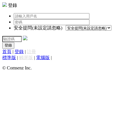
登錄
安全提問(未設定請忽略)
登錄
首頁
|
登錄
|
註冊
標準版
|
觸屏版
|
電腦版
|
© Comsenz Inc.