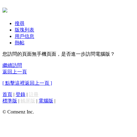
搜尋
版塊列表
用戶信息
熱帖
您訪問的頁面無手機頁面，是否進一步訪問電腦版？
繼續訪問
返回上一頁
[ 點擊這裡返回上一頁 ]
首頁
|
登錄
|
註冊
標準版
|
觸屏版
|
電腦版
|
© Comsenz Inc.