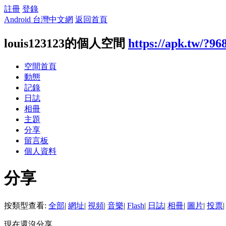
註冊
登錄
Android 台灣中文網
返回首頁
louis123123的個人空間
https://apk.tw/?96
空間首頁
動態
記錄
日誌
相冊
主題
分享
留言板
個人資料
分享
按類型查看:
全部
|
網址
|
視頻
|
音樂
|
Flash
|
日誌
|
相冊
|
圖片
|
投票
|
現在還沒分享