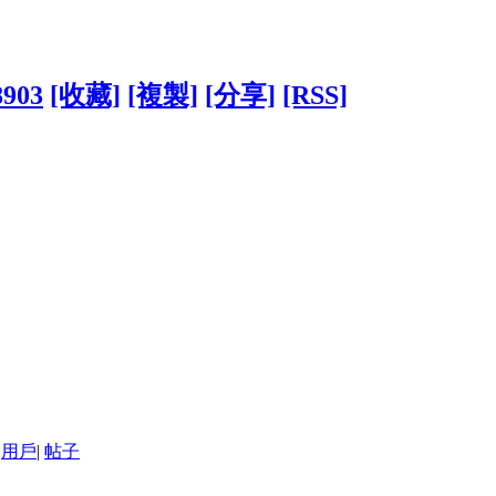
8903
[收藏]
[複製]
[分享]
[RSS]
用戶
|
帖子