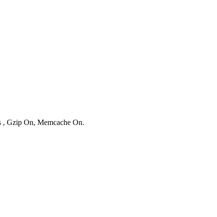
es , Gzip On, Memcache On.