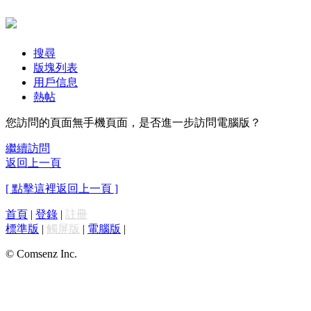
搜尋
版塊列表
用戶信息
熱帖
您訪問的頁面無手機頁面，是否進一步訪問電腦版？
繼續訪問
返回上一頁
[ 點擊這裡返回上一頁 ]
首頁
|
登錄
|
註冊
標準版
|
觸屏版
|
電腦版
|
© Comsenz Inc.