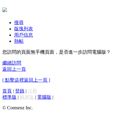
搜尋
版塊列表
用戶信息
熱帖
您訪問的頁面無手機頁面，是否進一步訪問電腦版？
繼續訪問
返回上一頁
[ 點擊這裡返回上一頁 ]
首頁
|
登錄
|
註冊
標準版
|
觸屏版
|
電腦版
|
© Comsenz Inc.