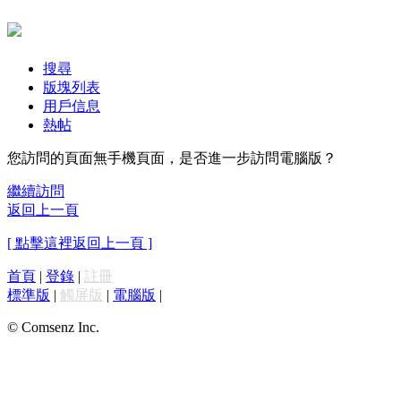
搜尋
版塊列表
用戶信息
熱帖
您訪問的頁面無手機頁面，是否進一步訪問電腦版？
繼續訪問
返回上一頁
[ 點擊這裡返回上一頁 ]
首頁
|
登錄
|
註冊
標準版
|
觸屏版
|
電腦版
|
© Comsenz Inc.